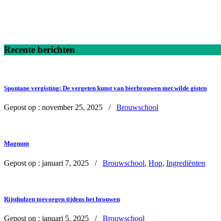
Recente berichten
Spontane vergisting: De vergeten kunst van bierbrouwen met wilde gisten
Gepost op :
november 25, 2025 /
Brouwschool
Magnum
Gepost op :
januari 7, 2025 /
Brouwschool
,
Hop
,
Ingrediënten
Rijsthulzen toevoegen tijdens het brouwen
Gepost op :
januari 5, 2025 /
Brouwschool