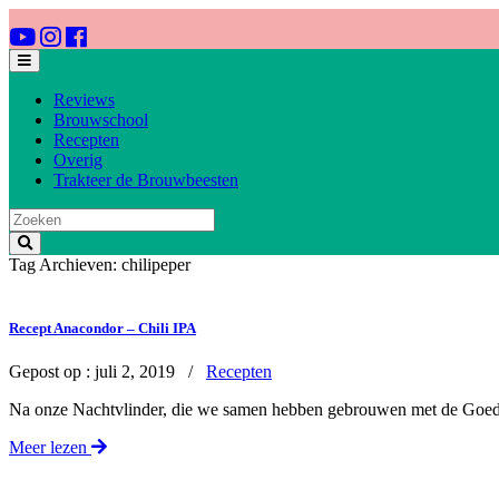
Reviews
Brouwschool
Recepten
Overig
Trakteer de Brouwbeesten
Tag Archieven: chilipeper
Recept Anacondor – Chili IPA
Gepost op :
juli 2, 2019 /
Recepten
Na onze Nachtvlinder, die we samen hebben gebrouwen met de Goede
Meer lezen